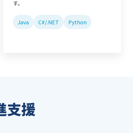
す。
Java
C#/.NET
Python
進支援