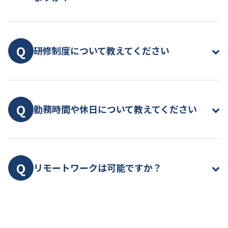
礎からしっかりとサポートしますので、プログラ
ミング未経験でも安心してご応募ください。
A
製造業や医療業界向けのシステム開発、AWS等の
クラウド環境構築、Mendixを使ったローコード開
Q
研修制度について教えてください
発など、多岐にわたるプロジェクトがあります。入
社後は適性や希望を考慮し、約2ヶ月間の研修後に
配属先を決定します。また、ジョブローテーション
A
プログラミング研修を含めた4～5カ月間に渡る入
を通じて様々な分野にチャレンジする機会もあり
社時研修の後、適性を考慮した上で、SESまたは
Q
勤務時間や休日について教えてください
ます。
『Mendix』案件対応いずれかのエンジニアとして
活躍いただきます。
A
勤務時間は9:00〜17:30（休憩60分）ですが、フレ
ックスタイム制（コアタイム10:30〜15:00）を採
Q
リモートワークは可能ですか？
用しており、自分のライフスタイルに合わせた働
き方が可能です。休日は完全週休2日制（土日）、
祝日に加え、年間で120日以上の休日があります。
A
はい、リモートワーク制度を積極的に活用してい
ます。オフィスワークとリモートワークを組み合わ