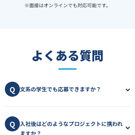
※面接はオンラインでも対応可能です。
よくある質問
Q
文系の学生でも応募できますか？
A
はい、学部・学科は問わず、文系の学生も歓迎し
ています。実際に文系出身のエンジニアも多数活躍
Q
入社後はどのようなプロジェクトに携われ
しています。入社後は研修制度やメンター制度で基
ますか？