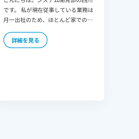
です。 私が現在従事している業務は
月一出社のため、ほとんど家でのテ
レワークで働いています。 そのため
運動不足解消や気分転換をどう行う
詳細を見る
かは心身の健康維持に非常に重要で
す。 気分転換は7年ほど […]