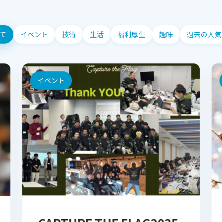
て
イベント
技術
生活
福利厚生
趣味
過去の人気
イベント