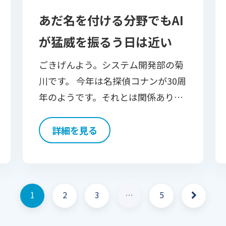
あだ名を付ける分野でもAI
が猛威を振るう日は近い
ごきげんよう。システム開発部の菊
川です。 今年は名探偵コナンが30周
年のようです。それとは関係ありま
せんが、ここでクイズです。 問題：
下記は何でしょう？ ▲７六歩△３四
詳細を見る
歩▲２六歩△８四歩▲２五歩△８五
歩▲７八金△３二金▲ […]
1
2
3
…
5