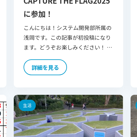
CAPTURE THE FLAG2025
に参加！
こんにちは！システム開発部所属の
浅岡です。この記事が初投稿になり
ます。どうぞお楽しみください！ さ
て、タイトルとなっている
「CAPTURE THE FLAG」ですが、ロ
詳細を見る
ーコードプラットフォームの
Mendixが開催するセキ […]
生活